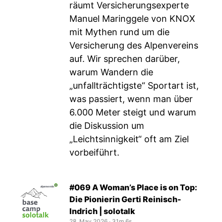
räumt Versicherungsexperte
Manuel Maringgele von KNOX
mit Mythen rund um die
Versicherung des Alpenvereins
auf. Wir sprechen darüber,
warum Wandern die
„unfallträchtigste“ Sportart ist,
was passiert, wenn man über
6.000 Meter steigt und warum
die Diskussion um
„Leichtsinnigkeit“ oft am Ziel
vorbeiführt.
#069 A Woman’s Place is on Top:
Die Pionierin Gerti Reinisch-
Indrich | solotalk
28. May 2026
‧
31m 6s